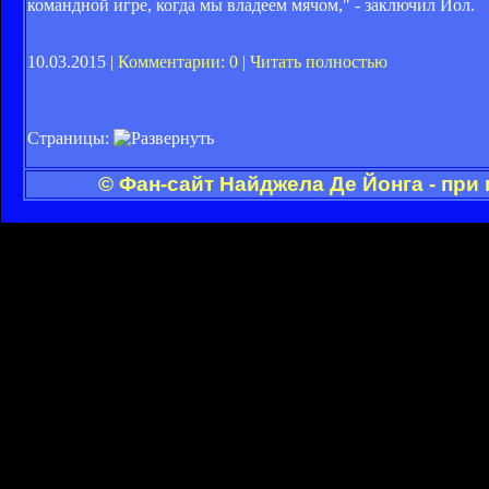
командной игре, когда мы владеем мячом," - заключил Йол.
10.03.2015 |
Комментарии: 0
|
Читать полностью
Страницы:
© Фан-сайт Найджела Де Йонга - при