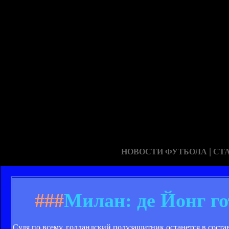
|
НОВОСТИ ФУТБОЛА
СТ
###
Милан: де Йонг г
Судя по всему, голландский полузащитник останется в сост