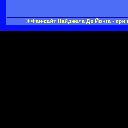
© Фан-сайт Найджела Де Йонга - при